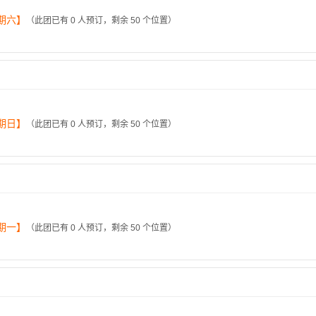
星期六】
（此团已有 0 人预订，剩余 50 个位置）
星期日】
（此团已有 0 人预订，剩余 50 个位置）
星期一】
（此团已有 0 人预订，剩余 50 个位置）