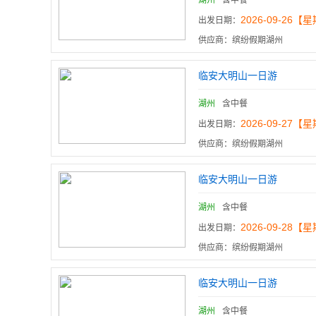
湖州
含中餐
2026-09-26【
出发日期：
供应商：缤纷假期湖州
临安大明山一日游
湖州
含中餐
2026-09-27【
出发日期：
供应商：缤纷假期湖州
临安大明山一日游
湖州
含中餐
2026-09-28【
出发日期：
供应商：缤纷假期湖州
临安大明山一日游
湖州
含中餐