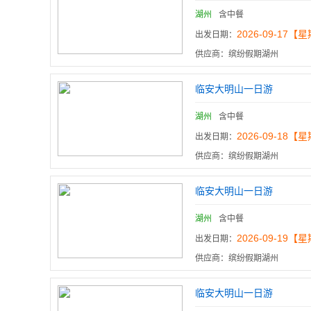
湖州
含中餐
2026-09-17【
出发日期：
供应商：缤纷假期湖州
临安大明山一日游
湖州
含中餐
2026-09-18【
出发日期：
供应商：缤纷假期湖州
临安大明山一日游
湖州
含中餐
2026-09-19【
出发日期：
供应商：缤纷假期湖州
临安大明山一日游