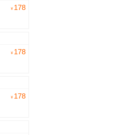
178
¥
178
¥
178
¥