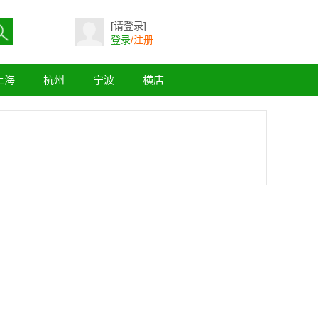
[请登录]
登录
/注册
上海
杭州
宁波
横店