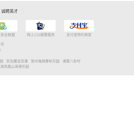
诚聘英才
云安全联盟
网上110报警服务
支付宝特约商家
2号
.
园
安吉藏龙百瀑
常州淹城春秋乐园
诸葛八卦村
宁波凤凰山海港乐园