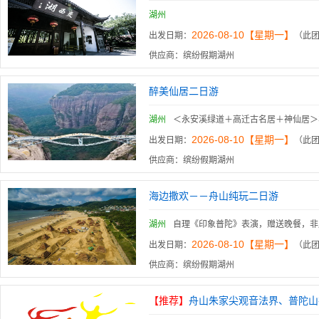
湖州
2026-08-10【星期一】
出发日期：
（此团
供应商：缤纷假期湖州
醉美仙居二日游
湖州
＜永安溪绿道＋高迁古名居＋神仙居＞
2026-08-10【星期一】
出发日期：
（此团
供应商：缤纷假期湖州
海边撒欢－－舟山纯玩二日游
湖州
自理《印象普陀》表演，赠送晚餐，非
2026-08-10【星期一】
出发日期：
（此团
供应商：缤纷假期湖州
【推荐】
舟山朱家尖观音法界、普陀山