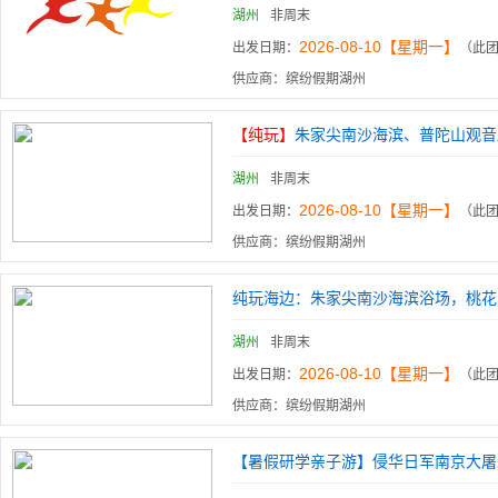
湖州
非周末
2026-08-10【星期一】
出发日期：
（此团
供应商：缤纷假期湖州
【纯玩】
朱家尖南沙海滨、普陀山观音
湖州
非周末
2026-08-10【星期一】
出发日期：
（此团
供应商：缤纷假期湖州
纯玩海边：朱家尖南沙海滨浴场，桃花
湖州
非周末
2026-08-10【星期一】
出发日期：
（此团
供应商：缤纷假期湖州
【暑假研学亲子游】侵华日军南京大屠