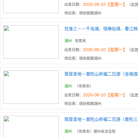
2026-08-10【星期一】
出发日期：
（此团
供应商：缤纷假期湖州
住准三－－千岛湖、瑶琳仙境、春江杨
湖州
非周末
2026-08-10【星期一】
出发日期：
（此团
供应商：缤纷假期湖州
观音圣地－普陀山祈福二日游（含珞珈
湖州
（非周末）
2026-08-10【星期一】
出发日期：
（此团
供应商：缤纷假期湖州
观音圣地－普陀山祈福二日游（普陀三
湖州
（非周末）湖州自派全陪