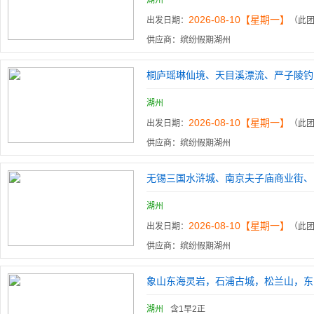
湖州
2026-08-10【星期一】
出发日期：
（此团
供应商：缤纷假期湖州
桐庐瑶琳仙境、天目溪漂流、严子陵钓
湖州
2026-08-10【星期一】
出发日期：
（此团
供应商：缤纷假期湖州
无锡三国水浒城、南京夫子庙商业街、
湖州
2026-08-10【星期一】
出发日期：
（此团
供应商：缤纷假期湖州
象山东海灵岩，石浦古城，松兰山，东
湖州
含1早2正