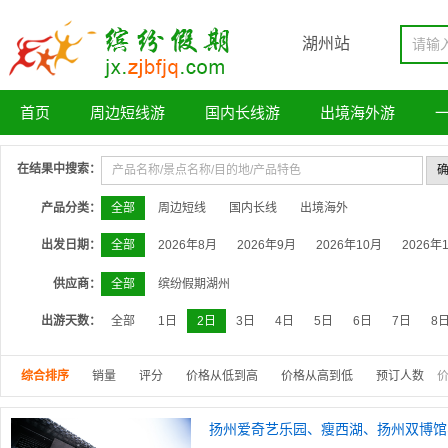
湖州站
首页
周边短线游
国内长线游
出境海外游
在结果中搜索：
产品分类：
全部
周边短线
国内长线
出境海外
出发日期：
全部
2026年8月
2026年9月
2026年10月
2026年
供应商：
全部
缤纷假期湖州
出游天数：
全部
1日
2日
3日
4日
5日
6日
7日
8
综合排序
销量
评分
价格从低到高
价格从高到低
预订人数
价
扬州爱奇艺乐园、瘦西湖、扬州双博馆