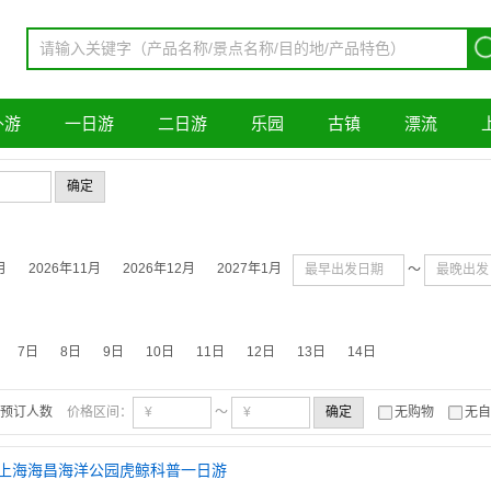
外游
一日游
二日游
乐园
古镇
漂流
月
2026年11月
2026年12月
2027年1月
～
7日
8日
9日
10日
11日
12日
13日
14日
预订人数
价格区间：
～
无购物
无自
”上海海昌海洋公园虎鲸科普一日游