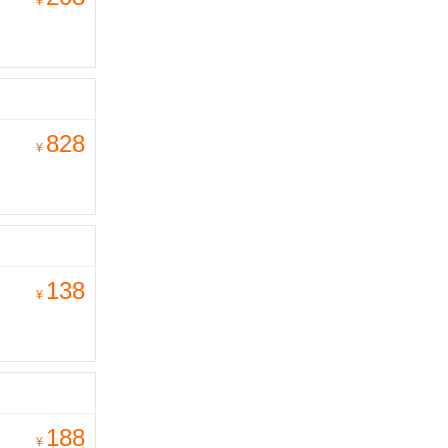
¥
828
¥
138
¥
188
¥