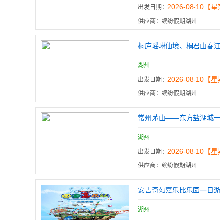
2026-08-10【
出发日期：
供应商：缤纷假期湖州
桐庐瑶琳仙境、桐君山春
湖州
2026-08-10【
出发日期：
供应商：缤纷假期湖州
常州茅山——东方盐湖城
湖州
2026-08-10【
出发日期：
供应商：缤纷假期湖州
安吉奇幻嘉乐比乐园一日
湖州