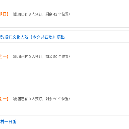
星期日】
（此团已有 8 人预订，剩余 42 个位置）
宋韵浸润文化大戏《今夕共西溪》演出
星期一】
（此团已有 0 人预订，剩余 50 个位置）
星期一】
（此团已有 0 人预订，剩余 50 个位置）
古村一日游