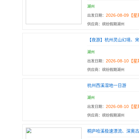
湖州
2026-08-09【
出发日期：
供应商：缤纷假期湖州
【夜游】杭州灵山幻境、
湖州
2026-08-10【
出发日期：
供应商：缤纷假期湖州
杭州西溪湿地一日游
湖州
2026-08-10【
出发日期：
供应商：缤纷假期湖州
桐庐哈溪极速漂流、深奥