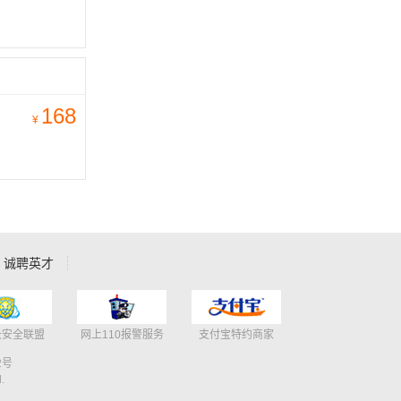
168
¥
诚聘英才
云安全联盟
网上110报警服务
支付宝特约商家
2号
.