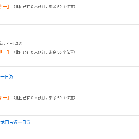
星期一】
（此团已有 0 人预订，剩余 50 个位置）
认，不可改退！
星期一】
（此团已有 0 人预订，剩余 50 个位置）
湖一日游
星期一】
（此团已有 0 人预订，剩余 50 个位置）
吴龙门古镇一日游