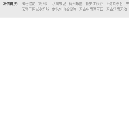
友情链接：
缤纷假期（湖州）
杭州宋城
杭州乐园
新安江旅游
上海欢乐谷
无锡三国城水浒城
余杭仙山谷漂流
安吉中南百草园
安吉江南天池