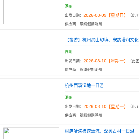
湖州
2026-08-09【星期日】
出发日期：
（此团
供应商：缤纷假期湖州
【夜游】杭州灵山幻境、宋韵浸润文化
湖州
2026-08-10【星期一】
出发日期：
（此团
供应商：缤纷假期湖州
杭州西溪湿地一日游
湖州
2026-08-10【星期一】
出发日期：
（此团
供应商：缤纷假期湖州
桐庐哈溪极速漂流、深奥古村一日游