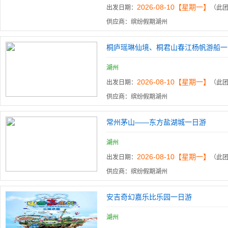
2026-08-10【星期一】
出发日期：
（此团
供应商：缤纷假期湖州
桐庐瑶琳仙境、桐君山春江杨帆游船一
湖州
2026-08-10【星期一】
出发日期：
（此团
供应商：缤纷假期湖州
常州茅山——东方盐湖城一日游
湖州
2026-08-10【星期一】
出发日期：
（此团
供应商：缤纷假期湖州
安吉奇幻嘉乐比乐园一日游
湖州