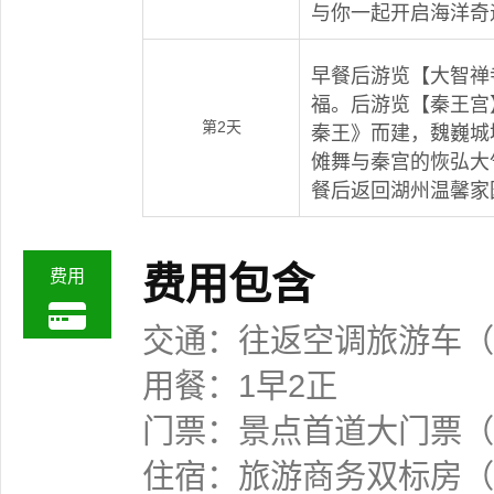
与你一起开启海洋奇
早餐后游览【大智禅
福。后游览【秦王宫】
第2天
秦王》而建，魏巍城
傩舞与秦宫的恢弘大
餐后返回湖州温馨家
费用包含
费用
交通：往返空调旅游车（
用餐：1早2正
门票：景点首道大门票（
住宿：旅游商务双标房（