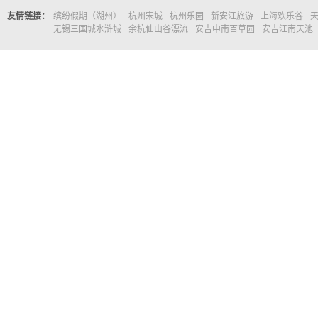
友情链接：
缤纷假期（湖州）
杭州宋城
杭州乐园
新安江旅游
上海欢乐谷
无锡三国城水浒城
余杭仙山谷漂流
安吉中南百草园
安吉江南天池