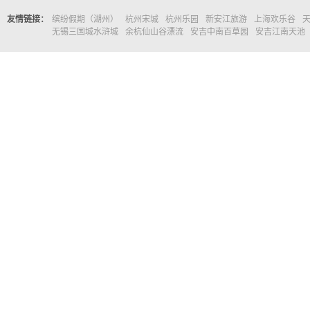
友情链接：
缤纷假期（湖州）
杭州宋城
杭州乐园
新安江旅游
上海欢乐谷
无锡三国城水浒城
余杭仙山谷漂流
安吉中南百草园
安吉江南天池