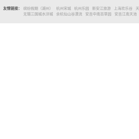
友情链接：
缤纷假期（湖州）
杭州宋城
杭州乐园
新安江旅游
上海欢乐谷
无锡三国城水浒城
余杭仙山谷漂流
安吉中南百草园
安吉江南天池