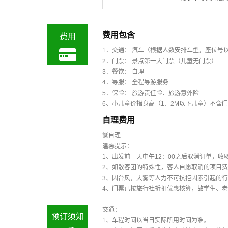
费用包含
费用
1．交通： 汽车（根据人数安排车型，座位号
2．门票： 景点第一大门票（儿童无门票）
3．餐饮： 自理
4．导服： 全程导游服务
5．保险： 旅游责任险、旅游意外险
6、小儿童价指身高（1．2M以下儿童）不含
自理费用
餐自理
温馨提示：
1、出发前一天中午12：00之后取消订单，收
2、如散客团的特殊性，客人自愿取消的项
3、因台风，大雾等人力不可抗拒因素引起的
4、门票已按旅行社折扣优惠核算，故学生、
交通：
预订须知
1、车程时间以当日实际所用时间为准。