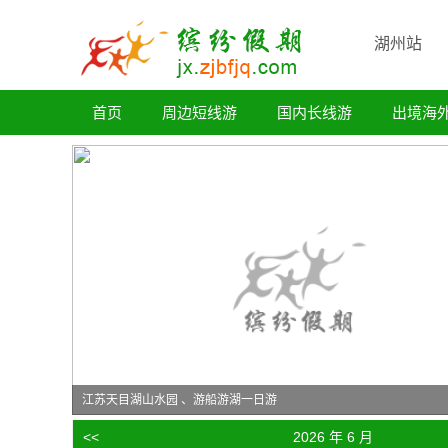
湖州站
首页
周边短线游
国内长线游
出境海
江苏天目湖山水园 、游船游湖一日游
<<
2026 年 6 月