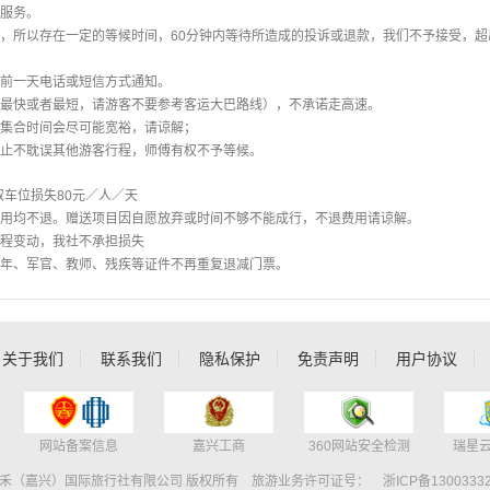
送服务。
，所以存在一定的等候时间，60分钟内等待所造成的投诉或退款，我们不予接受，超
提前一天电话或短信方式通知。
定最快或者最短，请游客不要参考客运大巴路线），不承诺走高速。
，集合时间会尽可能宽裕，请谅解；
防止不耽误其他游客行程，师傅有权不予等候。
取车位损失80元／人／天
目费用均不退。赠送项目因自愿放弃或时间不够不能成行，不退费用请谅解。
行程变动，我社不承担损失
老年、军官、教师、残疾等证件不再重复退减门票。
关于我们
联系我们
隐私保护
免责声明
用户协议
网站备案信息
嘉兴工商
360网站安全检测
瑞星
禾（嘉兴）国际旅行社有限公司 版权所有 旅游业务许可证号：
浙ICP备1300333