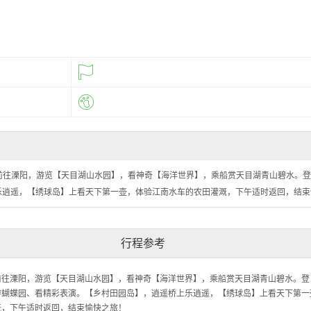
前往溧阳，游览【天目湖山水园】，看神奇【海洋世界】，乘船赏天目湖青山碧水。登
乐逍遥，【绣球岛】上看天下第一壶，体验江南水车的农田灌溉，下午适时返回，结束
行程参考
前往溧阳，游览【天目湖山水园】，看神奇【海洋世界】，乘船赏天目湖青山碧水。登
游蝴蝶园、看精彩表演。【乡村田园岛】，逍遥桥上乐逍遥，【绣球岛】上看天下第一
溉，下午适时返回，结束愉快之旅！