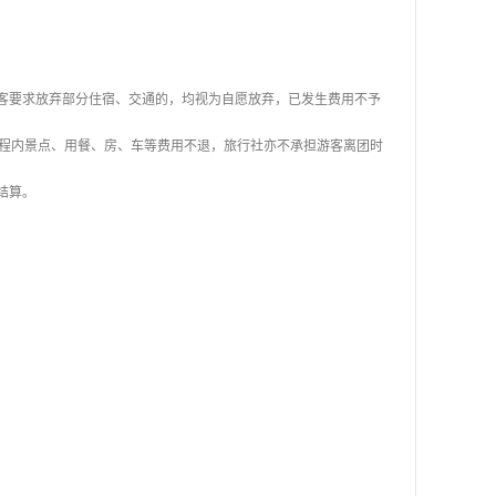
客要求放弃部分住宿、交通的，均视为自愿放弃，已发生费用不予
行程内景点、用餐、房、车等费用不退，旅行社亦不承担游客离团时
结算。