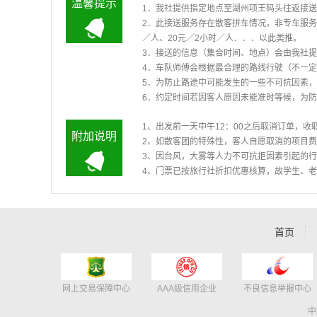
温馨提示
1．我社提供指定地点至湖州项王码头往返接
2．此接送服务存在散客拼车情况，非专车服务
／人、20元／2小时／人．．．以此类推。
3．接送的信息（集合时间、地点）会由我社
4．车队师傅会根据最合理的路线行驶（不一
5．为防止路途中可能发生的一些不可抗因素
6．约定时间若因客人原因未能准时等候，为
1、出发前一天中午12：00之后取消订单，收
附加说明
2、如散客团的特殊性，客人自愿取消的项
3、因台风，大雾等人力不可抗拒因素引起的
4、门票已按旅行社折扣优惠核算，故学生、
首页
网上交易保障中心
AAA级信用企业
不良信息举报中心
中