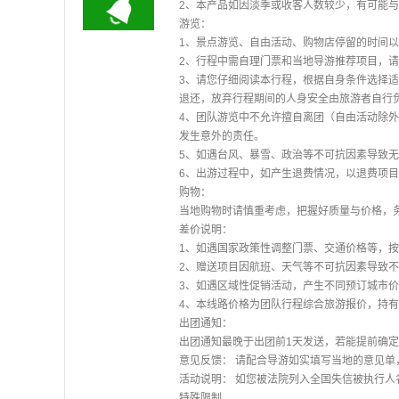
2、本产品如因淡季或收客人数较少，有可能
游览：
1、景点游览、自由活动、购物店停留的时间
2、行程中需自理门票和当地导游推荐项目，
3、请您仔细阅读本行程，根据自身条件选择
退还，放弃行程期间的人身安全由旅游者自行
4、团队游览中不允许擅自离团（自由活动除
发生意外的责任。
5、如遇台风、暴雪、政治等不可抗因素导致
6、出游过程中，如产生退费情况，以退费项
购物：
当地购物时请慎重考虑，把握好质量与价格，
差价说明：
1、如遇国家政策性调整门票、交通价格等，
2、赠送项目因航班、天气等不可抗因素导致
3、如遇区域性促销活动，产生不同预订城市
4、本线路价格为团队行程综合旅游报价，持
出团通知：
出团通知最晚于出团前1天发送，若能提前确
意见反馈： 请配合导游如实填写当地的意见
活动说明： 如您被法院列入全国失信被执行
特殊限制