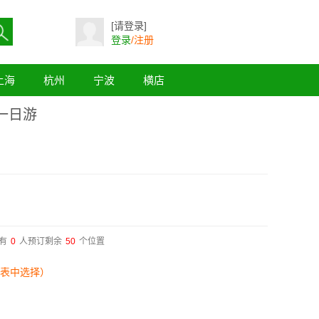
[请登录]
登录
/注册
上海
杭州
宁波
横店
一日游
有
0
人预订剩余
50
个位置
表中选择）