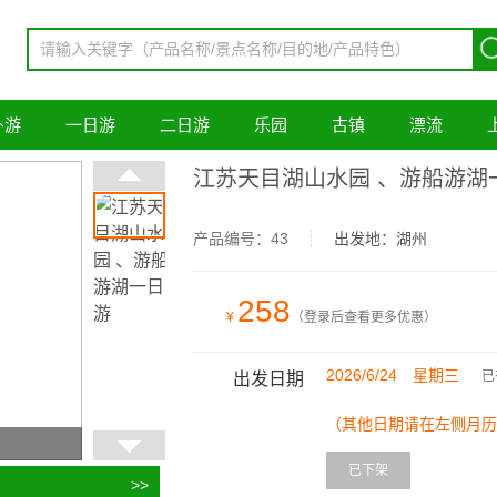
外游
一日游
二日游
乐园
古镇
漂流
江苏天目湖山水园 、游船游湖
产品编号：43
出发地：湖州
258
¥
（登录后查看更多优惠）
2026/6/24 星期三
已
出发日期
（其他日期请在左侧月历
已下架
>>