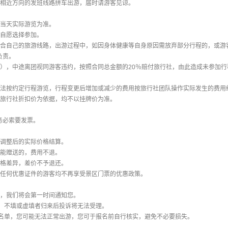
与相近方向的发班线路拼车出游，届时请游客见谅。
以当天实际游览为准。
请自愿选择参加。
适合自己的旅游线路，出游过程中，如因身体健康等自身原因需放弃部分行程的，或游
负责。
外），中途离团视同游客违约，按照合同总金额的20％赔付旅行社，由此造成未参加
无法按约定行程游览，行程变更后增加或减少的费用按旅行社团队操作实际发生的费用
目旅行社折扣价为依据，均不以挂牌价为准。
务必索要发票。
按调整后的实际价格结算。
不能赠送的，费用不退。
价格差异，差价不予退还。
有任何优惠证件的游客均不再享受景区门票的优惠政策。
定，我们将会第一时间通知您。
单，不填或虚填者归来后投诉将无法受理。
人名单，您可能无法正常出游，您可于报名前自行核实，避免不必要损失。