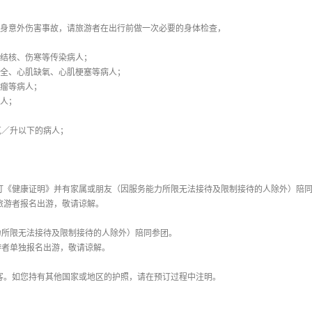
人身意外伤害事故，请旅游者在出行前做一次必要的身体检查，
肺结核、伤寒等传染病人；
不全、心肌缺氧、心肌梗塞等病人；
肿瘤等病人；
病人；
克／升以下的病人；
签订《健康证明》并有家属或朋友（因服务能力所限无法接待及限制接待的人除外）陪
的旅游者报名出游，敬请谅解。
力所限无法接待及限制接待的人除外）陪同参团。
游者单独报名出游，敬请谅解。
客。如您持有其他国家或地区的护照，请在预订过程中注明。