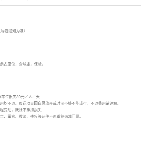
以导游通知为准）
门票占座位，含导服，保险。
取车位损失80元／人／天
目费用均不退。赠送项目因自愿放弃或时间不够不能成行，不退费用请谅解。
行程变动，我社不承担损失
老年、军官、教师、残疾等证件不再重复退减门票。