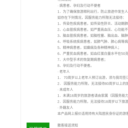
· 病患者、孕妇及行动不便者
1．为了确保旅游顺利出行，防止旅途中发生
如存在下列情况，因服务能力所限无法接待：
1、传染性疾病患者，如传染性肝炎、活动期
2、心血管疾病患者，如严重高血压、心功能
3、脑血管疾病患者，如脑栓塞、脑出血、脑
4、呼吸系统疾病患者，如肺气肿、肺心病等
5、精神病患者，如癫痫及各种精神病人；
6、严重贫血病患者，如血红蛋白量水平在50
7、大中型手术的恢复期病患者；
8、孕妇及行动不便者。
· 老年人
1． 70周岁以上老年人预订出游，须与我司
2． 因服务能力所限，无法接待80周岁以上
· 未成年人
1．未满18周岁的旅游者请由家属（因服务能
2．因服务能力所限，无法接待18周岁以下旅
· 外籍友人
本产品网上报价适用持有大陆居民身份证的游
散客接送须知