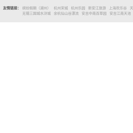
友情链接：
缤纷假期（湖州）
杭州宋城
杭州乐园
新安江旅游
上海欢乐谷
无锡三国城水浒城
余杭仙山谷漂流
安吉中南百草园
安吉江南天池