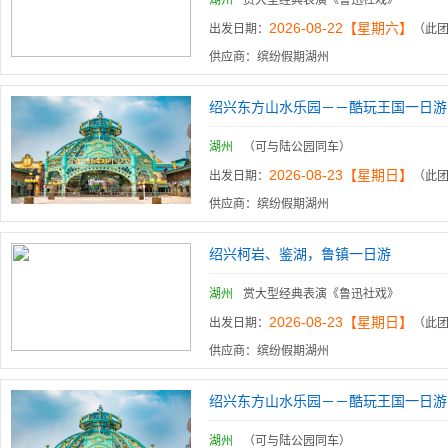
湖州
赏大型经典表演《鲁迅社戏》
2026-08-22【星期六】
出发日期：
（此团
供应商：缤纷假期湖州
绍兴东方山水乐园－－酷玩王国一日游
湖州
（可与陆公园同车）
2026-08-23【星期日】
出发日期：
（此团
供应商：缤纷假期湖州
绍兴柯岩、鉴湖，鲁镇一日游
湖州
赏大型经典表演《鲁迅社戏》
2026-08-23【星期日】
出发日期：
（此团
供应商：缤纷假期湖州
绍兴东方山水乐园－－酷玩王国一日游
湖州
（可与陆公园同车）