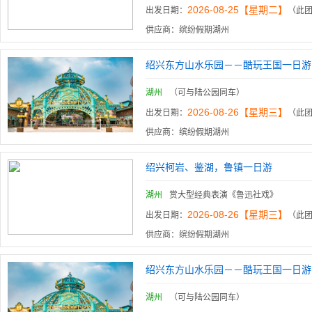
2026-08-25【星期二】
出发日期：
（此团
供应商：缤纷假期湖州
绍兴东方山水乐园－－酷玩王国一日游
湖州
（可与陆公园同车）
2026-08-26【星期三】
出发日期：
（此团
供应商：缤纷假期湖州
绍兴柯岩、鉴湖，鲁镇一日游
湖州
赏大型经典表演《鲁迅社戏》
2026-08-26【星期三】
出发日期：
（此团
供应商：缤纷假期湖州
绍兴东方山水乐园－－酷玩王国一日游
湖州
（可与陆公园同车）