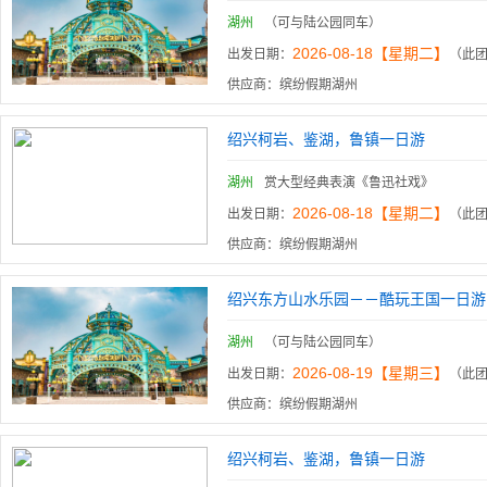
湖州
（可与陆公园同车）
2026-08-18【星期二】
出发日期：
（此团
供应商：缤纷假期湖州
绍兴柯岩、鉴湖，鲁镇一日游
湖州
赏大型经典表演《鲁迅社戏》
2026-08-18【星期二】
出发日期：
（此团
供应商：缤纷假期湖州
绍兴东方山水乐园－－酷玩王国一日游
湖州
（可与陆公园同车）
2026-08-19【星期三】
出发日期：
（此团
供应商：缤纷假期湖州
绍兴柯岩、鉴湖，鲁镇一日游