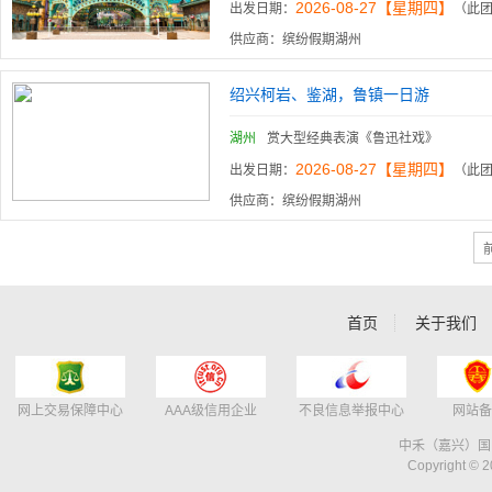
2026-08-27【星期四】
出发日期：
（此团
供应商：缤纷假期湖州
绍兴柯岩、鉴湖，鲁镇一日游
湖州
赏大型经典表演《鲁迅社戏》
2026-08-27【星期四】
出发日期：
（此团
供应商：缤纷假期湖州
首页
关于我们
网上交易保障中心
AAA级信用企业
不良信息举报中心
网站备
中禾（嘉兴）国
Copyright © 2