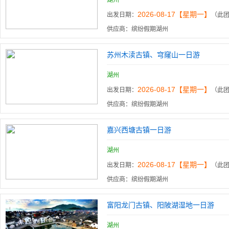
湖州
2026-08-17【星期一】
出发日期：
（此团
供应商：缤纷假期湖州
苏州木渎古镇、穹窿山一日游
湖州
2026-08-17【星期一】
出发日期：
（此团
供应商：缤纷假期湖州
嘉兴西塘古镇一日游
湖州
2026-08-17【星期一】
出发日期：
（此团
供应商：缤纷假期湖州
富阳龙门古镇、阳陂湖湿地一日游
湖州