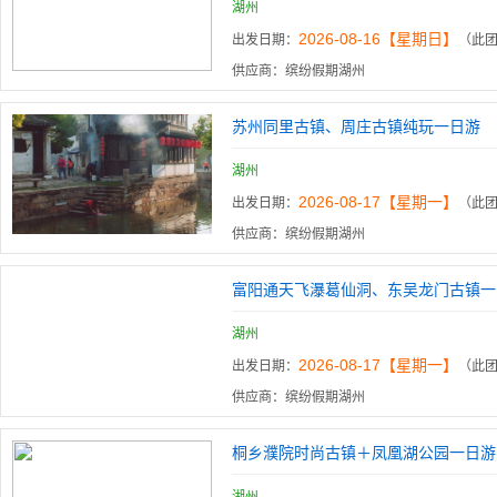
湖州
2026-08-16【星期日】
出发日期：
（此团
供应商：缤纷假期湖州
苏州同里古镇、周庄古镇纯玩一日游
湖州
2026-08-17【星期一】
出发日期：
（此团
供应商：缤纷假期湖州
富阳通天飞瀑葛仙洞、东吴龙门古镇一
湖州
2026-08-17【星期一】
出发日期：
（此团
供应商：缤纷假期湖州
桐乡濮院时尚古镇＋凤凰湖公园一日游