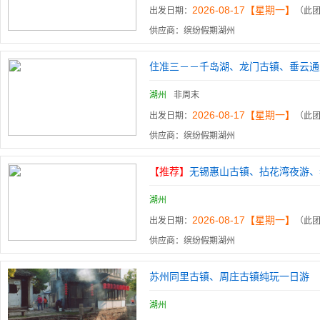
2026-08-17【星期一】
出发日期：
（此团
供应商：缤纷假期湖州
住准三－－千岛湖、龙门古镇、垂云通
湖州
非周末
2026-08-17【星期一】
出发日期：
（此团
供应商：缤纷假期湖州
【推荐】
无锡惠山古镇、拈花湾夜游、
湖州
2026-08-17【星期一】
出发日期：
（此团
供应商：缤纷假期湖州
苏州同里古镇、周庄古镇纯玩一日游
湖州