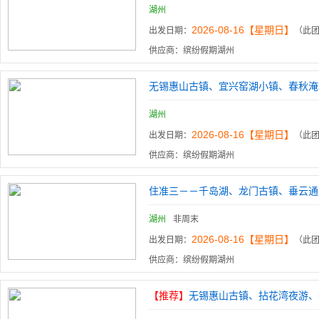
湖州
2026-08-16【星期日】
出发日期：
（此团
供应商：缤纷假期湖州
无锡惠山古镇、宜兴窑湖小镇、春秋淹
湖州
2026-08-16【星期日】
出发日期：
（此团
供应商：缤纷假期湖州
住准三－－千岛湖、龙门古镇、垂云通
湖州
非周末
2026-08-16【星期日】
出发日期：
（此团
供应商：缤纷假期湖州
【推荐】
无锡惠山古镇、拈花湾夜游、