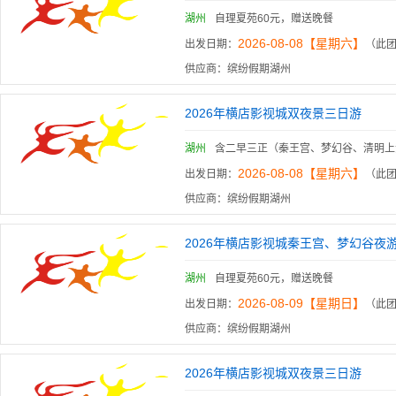
湖州
自理夏苑60元，赠送晚餐
2026-08-08【星期六】
出发日期：
（此团
供应商：缤纷假期湖州
2026年横店影视城双夜景三日游
湖州
含二早三正（秦王宫、梦幻谷、清明上
2026-08-08【星期六】
出发日期：
（此团
供应商：缤纷假期湖州
2026年横店影视城秦王宫、梦幻谷
湖州
自理夏苑60元，赠送晚餐
2026-08-09【星期日】
出发日期：
（此团
供应商：缤纷假期湖州
2026年横店影视城双夜景三日游