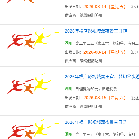
2026-08-14【星期五】
出发日期：
（此团
供应商：缤纷假期湖州
2026年横店影视城双夜景三日游
湖州
含二早三正（秦王宫、梦幻谷、清明上
2026-08-14【星期五】
出发日期：
（此团
供应商：缤纷假期湖州
2026年横店影视城秦王宫、梦幻谷
湖州
自理夏苑60元，赠送晚餐
2026-08-15【星期六】
出发日期：
（此团
供应商：缤纷假期湖州
2026年横店影视城双夜景三日游
湖州
含二早三正（秦王宫、梦幻谷、清明上