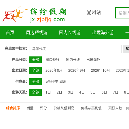
湖州站
首页
周边短线游
国内长线游
出境海外游
在结果中搜索：
产品分类：
全部
周边短线
国内长线
出境海外
出发日期：
全部
2026年8月
2026年9月
2026年10月
2026年
供应商：
全部
缤纷假期湖州
出游天数：
全部
1日
2日
3日
4日
5日
6日
7日
8
综合排序
销量
评分
价格从低到高
价格从高到低
预订人数
价